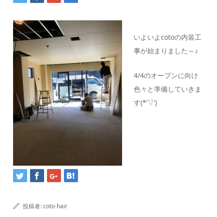
いよいよcotoの内装工
事が始まりました～♪
4/4のオープンに向け
色々と準備していきま
す(*’▽’)
投稿者:
coto-hair