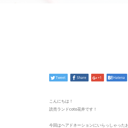
Tweet
Share
+1
Hatena
こんにちは！
読売ランドcoto花井です！
今回はヘアドネーションにいらっしゃった