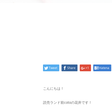
Tweet
Share
+1
Hatena
こんにちは！
読売ランド前cotoの花井です！