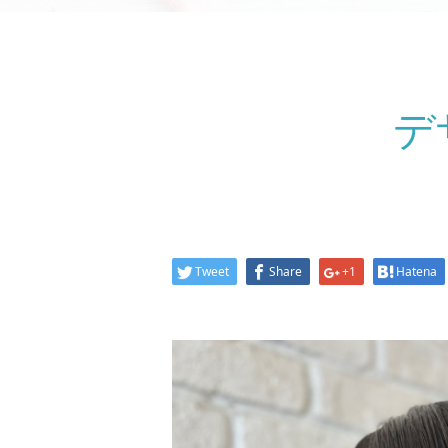
デ
Tweet
Share
+1
Hatena