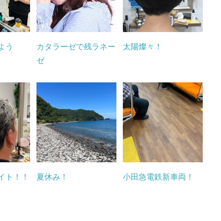
よう
カタラーゼで残ラネー
太陽燦々！
ゼ
イト！！
夏休み！
小田急電鉄新車両！