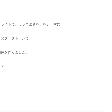
イライトで、カッコよさを」をテーマに
スのダークトーンで
囲気を作りました。
？？