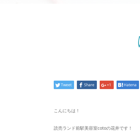
Tweet
Share
+1
Hatena
こんにちは！
読売ランド前駅美容室cotoの花井です！